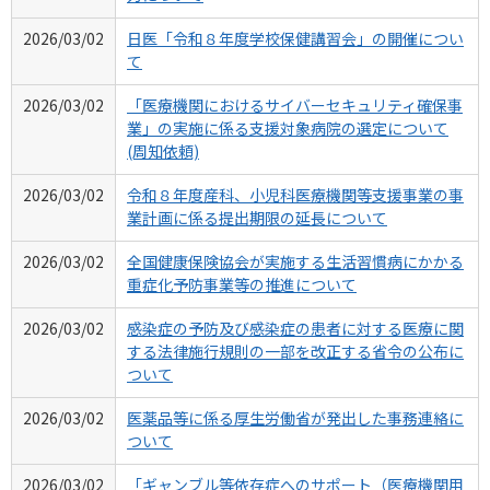
2026/03/02
日医「令和８年度学校保健講習会」の開催につい
て
2026/03/02
「医療機関におけるサイバーセキュリティ確保事
業」の実施に係る支援対象病院の選定について
(周知依頼)
2026/03/02
令和８年度産科、小児科医療機関等支援事業の事
業計画に係る提出期限の延長について
2026/03/02
全国健康保険協会が実施する生活習慣病にかかる
重症化予防事業等の推進について
2026/03/02
感染症の予防及び感染症の患者に対する医療に関
する法律施行規則の一部を改正する省令の公布に
ついて
2026/03/02
医薬品等に係る厚生労働省が発出した事務連絡に
ついて
2026/03/02
「ギャンブル等依存症へのサポート（医療機関用