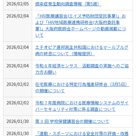
2026/02/05
感染症発生動向調査情報（第5週）
2026/02/04
「HIV医療講習会(エイズ予防財団受託事業)」お
よび「HIV地域医療連携研修会(大阪府委託事
業)」大阪府医師会ホームページの動画掲載につ
いて
2026/02/04
エチオピア連邦民主共和国におけるマールブルグ
病の終息について（情報提供）
2026/02/04
令和８年経済センサス‐活動調査の実施へのご協
力方お願い
2026/02/02
在宅医療における特定行為推進研修会（3月5日）
の開催について
2026/02/02
令和７年度病院における医療情報システムのサイ
バーセキュリティ対策に係る調査について
2026/01/30
第３ 回 学校保健講習会の開催について
2026/01/30
「運動・スポーツにおける安全対策の評価・改善