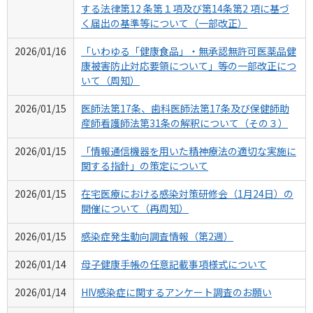
する法律第12 条第１項及び第14条第2 項に基づ
く届出の基準等について（一部改正）
2026/01/16
「いわゆる「健康食品」・無承認無許可医薬品健
康被害防止対応要領について」等の一部改正につ
いて（周知）
2026/01/15
医師法第17条、歯科医師法第17条及び保健師助
産師看護師法第31条の解釈について（その３）
2026/01/15
「情報通信機器を用いた精神療法の適切な実施に
関する指針」の策定について
2026/01/15
在宅医療における感染対策研修会（1月24日）の
開催について（再周知）
2026/01/15
感染症発生動向調査情報（第2週）
2026/01/14
母子健康手帳の任意記載事項様式について
2026/01/14
HIV感染症に関するアンケート調査のお願い