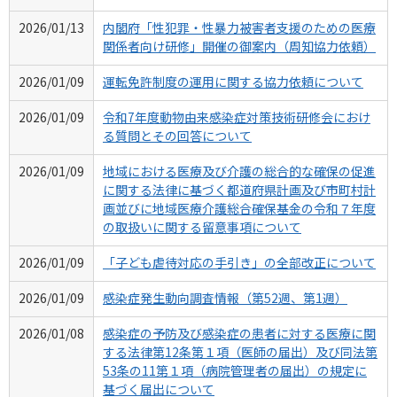
2026/01/13
内閣府「性犯罪・性暴力被害者支援のための医療
関係者向け研修」開催の御案内（周知協力依頼）
2026/01/09
運転免許制度の運用に関する協力依頼について
2026/01/09
令和7年度動物由来感染症対策技術研修会におけ
る質問とその回答について
2026/01/09
地域における医療及び介護の総合的な確保の促進
に関する法律に基づく都道府県計画及び市町村計
画並びに地域医療介護総合確保基金の令和７年度
の取扱いに関する留意事項について
2026/01/09
「子ども虐待対応の手引き」の全部改正について
2026/01/09
感染症発生動向調査情報（第52週、第1週）
2026/01/08
感染症の予防及び感染症の患者に対する医療に関
する法律第12条第１項（医師の届出）及び同法第
53条の11第１項（病院管理者の届出）の規定に
基づく届出について