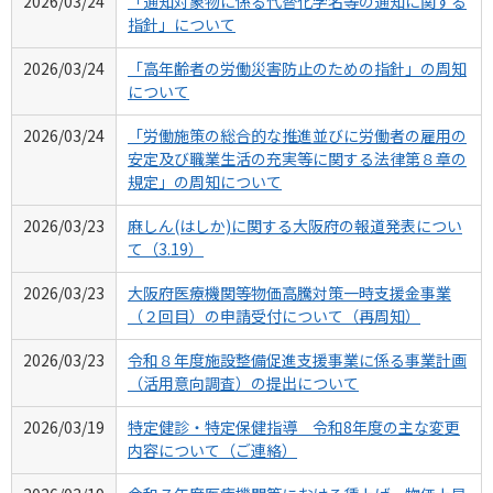
2026/03/24
「通知対象物に係る代替化学名等の通知に関する
指針」について
2026/03/24
「高年齢者の労働災害防止のための指針」の周知
について
2026/03/24
「労働施策の総合的な推進並びに労働者の雇用の
安定及び職業生活の充実等に関する法律第８章の
規定」の周知について
2026/03/23
麻しん(はしか)に関する大阪府の報道発表につい
て（3.19）
2026/03/23
大阪府医療機関等物価高騰対策一時支援金事業
（２回目）の申請受付について（再周知）
2026/03/23
令和８年度施設整備促進支援事業に係る事業計画
（活用意向調査）の提出について
2026/03/19
特定健診・特定保健指導 令和8年度の主な変更
内容について（ご連絡）