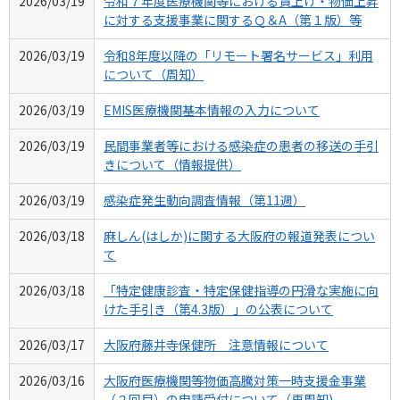
2026/03/19
令和７年度医療機関等における賃上げ・物価上昇
に対する支援事業に関するＱ＆A（第１版）等
2026/03/19
令和8年度以降の「リモート署名サービス」利用
について（周知）
2026/03/19
EMIS医療機関基本情報の入力について
2026/03/19
民間事業者等における感染症の患者の移送の手引
きについて（情報提供）
2026/03/19
感染症発生動向調査情報（第11週）
2026/03/18
麻しん(はしか)に関する大阪府の報道発表につい
て
2026/03/18
「特定健康診査・特定保健指導の円滑な実施に向
けた手引き（第4.3版）」の公表について
2026/03/17
大阪府藤井寺保健所 注意情報について
2026/03/16
大阪府医療機関等物価高騰対策一時支援金事業
（２回目）の申請受付について（再周知)