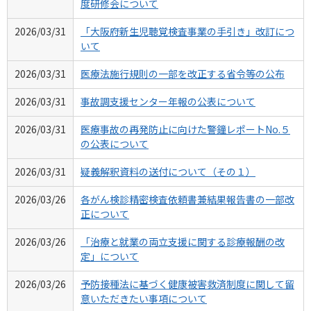
度研修会について
2026/03/31
「大阪府新生児聴覚検査事業の手引き」改訂につ
いて
2026/03/31
医療法施行規則の一部を改正する省令等の公布
2026/03/31
事故調支援センター年報の公表について
2026/03/31
医療事故の再発防止に向けた警鐘レポートNo.５
の公表について
2026/03/31
疑義解釈資料の送付について（その１）
2026/03/26
各がん検診精密検査依頼書兼結果報告書の一部改
正について
2026/03/26
「治療と就業の両立支援に関する診療報酬の改
定」について
2026/03/26
予防接種法に基づく健康被害救済制度に関して留
意いただきたい事項について