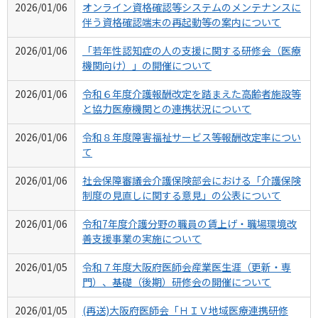
2026/01/06
オンライン資格確認等システムのメンテナンスに
伴う資格確認端末の再起動等の案内について
2026/01/06
「若年性認知症の人の支援に関する研修会（医療
機関向け）」の開催について
2026/01/06
令和６年度介護報酬改定を踏まえた高齢者施設等
と協力医療機関との連携状況について
2026/01/06
令和８年度障害福祉サービス等報酬改定率につい
て
2026/01/06
社会保障審議会介護保険部会における「介護保険
制度の見直しに関する意見」の公表について
2026/01/06
令和7年度介護分野の職員の賃上げ・職場環境改
善支援事業の実施について
2026/01/05
令和７年度大阪府医師会産業医生涯（更新・専
門）、基礎（後期）研修会の開催について
2026/01/05
(再送)大阪府医師会「ＨＩＶ地域医療連携研修