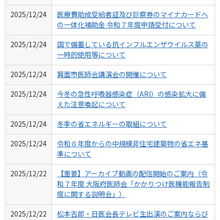
2025/12/24
医療費助成受給者証及び診察券のマイナカードへ
の一体化補助金 令和７年度申請受付について
2025/12/24
国で備蓄している抗インフルエンザウイルス薬の
一時的使用等について
2025/12/24
箕面市医師会講演会の開催について
2025/12/24
今冬の急性呼吸器感染症（ARI）の感染拡大に備
えた注意喚起について
2025/12/24
冬季の省エネルギーの取組について
2025/12/24
令和８年度からの中規模非住宅建築物の省エネ基
準について
2025/12/22
【重要】アーカイブ動画の配信開始のご案内（令
和７年度 大阪府医師会「かかりつけ医機能報告制
度に関する説明会」）
2025/12/22
松本吉郎・日医会長テレビ生出演のご案内ならび