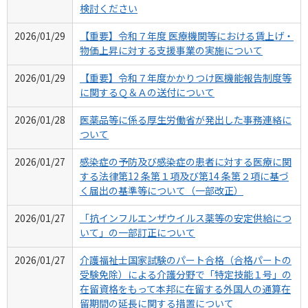
検討ください
2026/01/29
【重要】令和７年度 医療機関等における賃上げ・
物価上昇に対する支援事業の実施について
2026/01/29
【重要】令和７年度かかりつけ医機能報告制度等
に関するＱ＆Ａの送付について
2026/01/28
医薬品等に係る厚生労働省が発出した事務連絡に
ついて
2026/01/27
感染症の予防及び感染症の患者に対する医療に関
する法律第12 条第１項及び第14 条第２項に基づ
く届出の基準等について（一部改正）
2026/01/27
「抗インフルエンザウイルス薬等の安定供給につ
いて」の一部訂正について
2026/01/27
介護福祉士国家試験のパート合格（合格パートの
受験免除）による介護分野で「特定技能１号」の
在留資格をもって本邦に在留する外国人の通算在
留期間の延長に関する措置について