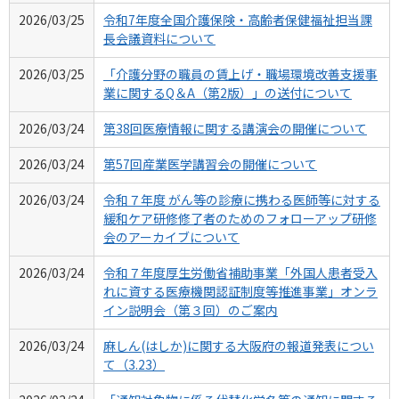
2026/03/25
令和7年度全国介護保険・高齢者保健福祉担当課
長会議資料について
2026/03/25
「介護分野の職員の賃上げ・職場環境改善支援事
業に関するQ＆A（第2版）」の送付について
2026/03/24
第38回医療情報に関する講演会の開催について
2026/03/24
第57回産業医学講習会の開催について
2026/03/24
令和７年度 がん等の診療に携わる医師等に対する
緩和ケア研修修了者のためのフォローアップ研修
会のアーカイブについて
2026/03/24
令和７年度厚生労働省補助事業「外国人患者受入
れに資する医療機関認証制度等推進事業」オンラ
イン説明会（第３回）のご案内
2026/03/24
麻しん(はしか)に関する大阪府の報道発表につい
て（3.23）