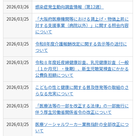
2026/03/26
感染症発生動向調査情報（第12週）
2026/03/25
「大阪府医療機関等における賃上げ・物価上昇に
対する支援事業（病院以外）」に関する照会内容
について
2026/03/25
令和8年度介護報酬改定に関する告示等の送付に
ついて
2026/03/25
令和８年度妊産婦健康診査、乳児健康診査（一般
〔１か月児〕・後期）、新生児聴覚検査にかかる
公費負担額について
2026/03/25
こどもの性と健康に関する普及啓発等の取組のさ
らなる充実について
2026/03/25
「医療法等の一部を改正する法律」の一部施行に
伴う厚生労働省関係省令の改正について
2026/03/25
医療ソーシャルワーカー業務指針の全部改正につ
いて