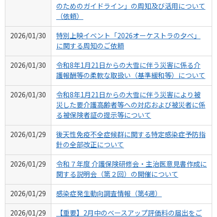
のためのガイドライン」の周知及び活用について
（依頼）
2026/01/30
特別上映イベント「2026オーケストラの夕べ」
に関する周知のご依頼
2026/01/30
令和8年1月21日からの大雪に伴う災害に係る介
護報酬等の柔軟な取扱い（基準緩和等）について
2026/01/30
令和8年1月21日からの大雪に伴う災害により被
災した要介護高齢者等への対応および被災者に係
る被保険者証の提示等について
2026/01/29
後天性免疫不全症候群に関する特定感染症予防指
針の全部改正について
2026/01/29
令和７年度 介護保険研修会・主治医意見書作成に
関する説明会（第２回）の開催について
2026/01/29
感染症発生動向調査情報（第4週）
2026/01/29
【重要】2月中のベースアップ評価料の届出をご