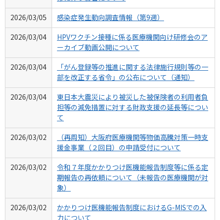
2026/03/05
感染症発生動向調査情報（第9週）
2026/03/04
HPVワクチン接種に係る医療機関向け研修会のア
ーカイブ動画公開について
2026/03/04
「がん登録等の推進に関する法律施行規則等の一
部を改正する省令」の公布について（通知）
2026/03/04
東日本大震災により被災した被保険者の利用者負
担等の減免措置に対する財政支援の延長等につい
て
2026/03/02
（再周知）大阪府医療機関等物価高騰対策一時支
援金事業（２回目）の申請受付について
2026/03/02
令和７年度かかりつけ医機能報告制度等に係る定
期報告の再依頼について（未報告の医療機関が対
象）
2026/03/02
かかりつけ医機能報告制度におけるG-MISでの入
力について