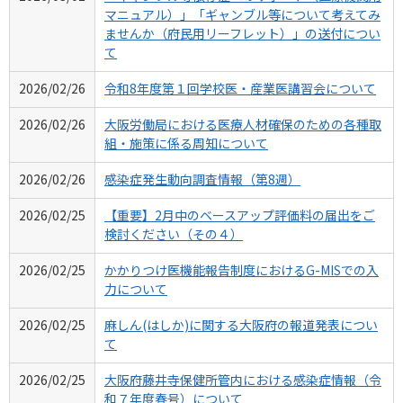
マニュアル）」「ギャンブル等について考えてみ
ませんか（府民用リーフレット）」の送付につい
て
2026/02/26
令和8年度第１回学校医・産業医講習会について
2026/02/26
大阪労働局における医療人材確保のための各種取
組・施策に係る周知について
2026/02/26
感染症発生動向調査情報（第8週）
2026/02/25
【重要】2月中のベースアップ評価料の届出をご
検討ください（その４）
2026/02/25
かかりつけ医機能報告制度におけるG-MISでの入
力について
2026/02/25
麻しん(はしか)に関する大阪府の報道発表につい
て
2026/02/25
大阪府藤井寺保健所管内における感染症情報（令
和７年度春号）について