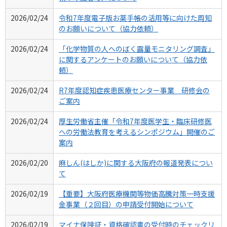
2026/02/24
令和7年度電子版お薬手帳の活用等に向けた周知
のお願いについて（協力依頼）
2026/02/24
「化学物質の人へのばく露量モニタリング調査」
に関するアンケートのお願いについて（協力依
頼）
2026/02/24
R7年度認知症疾患医療センター事業 研修会の
ご案内
2026/02/24
厚生労働省主催「令和7年度医学生・臨床研修医
への労働法教育を考えるシンポジウム」開催のご
案内
2026/02/20
麻しん(はしか)に関する大阪府の報道発表につい
て
2026/02/19
【重要】大阪府医療機関等物価高騰対策一時支援
金事業（２回目）の申請受付開始について
2026/02/19
マイナ保険証・資格確認書の受付時のチェックリ