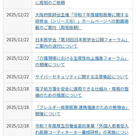
に周知のご依頼
2025/12/22
大阪府医師会主催「令和７年度緩和医療に関する
研修会（シリーズ⑯）」ホームページへの動画掲
載のご案内（周知依頼）
2025/12/22
日本医学会「第38回日本医学会公開フォーラム」
ご案内の送付について
2025/12/22
「介護現場における生産性向上推進フォーラム」
の開催について
2025/12/22
サイバーセキュリティに関する注意喚起について
2025/12/18
電子処方箋を安全に運用できる仕組み・環境の整
備のための措置について
2025/12/18
「アレルギー疾患医療 連携推進のための勉強会」
開催について
2025/12/18
令和７年度厚生労働省委託事業「外国人患者受入
れ医療コーディネーター養成研修」の実施につい