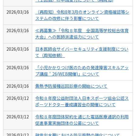
2026/03/16
（再周知）令和8年3月のオンライン資格確認等シ
ステムの改修に伴う影響について
2026/03/16
≪再募集≫「令和８年度 全国高等学校総合体育
大会」への医師派遣協力について
2026/03/16
日本医師会サイバーセキュリティ支援制度につい
て（周知依頼）
2026/03/16
「小児かかりつけ医のための発達障害スキルアッ
プ講座＇26(WEB開催)」について
2026/03/16
黄熱予防接種巡回診療の開始について
2026/03/12
令和８年度公益財団法人日本スポーツ協会公認ス
ポーツドクター養成講習会の開催について
2026/03/12
令和８年度団体契約を通じた電話医療通訳の利用
促進事業実施団体の公募について
2026/03/12
融雪出水期における防災態勢の強化について