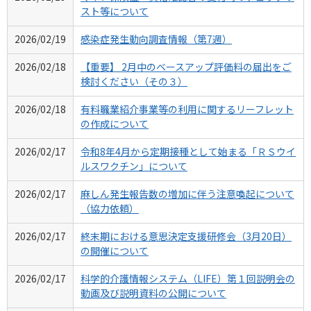
スト等について
2026/02/19
感染症発生動向調査情報（第7週）
2026/02/18
【重要】 2月中のベースアップ評価料の届出をご
検討ください（その３）
2026/02/18
有料職業紹介事業等の利用に関するリーフレット
の作成について
2026/02/17
令和8年4月から定期接種として始まる「ＲＳウイ
ルスワクチン」について
2026/02/17
麻しん発生報告数の増加に伴う注意喚起について
（協力依頼）
2026/02/17
終末期における意思決定支援研修会（3月20日）
の開催について
2026/02/17
科学的介護情報システム（LIFE）第１回説明会の
動画及び説明資料の公開について