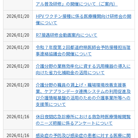
アル普及研修」の開催について（ご案内）
2026/01/20
HPV ワクチン接種に係る医療機関向け研修会の開
催について
2026/01/20
R7接遇研修会動画案内について
2026/01/20
令和７年度第２回都道府県医師会予防接種担当理
事連絡協議会の開催について
2026/01/20
介護分野の業務効率化に資する汎用機器の導入に
向けた省力化補助金の活用について
2026/01/20
介護分野の職員の賃上げ・職場環境改善支援事
業、ケアプランデータ連携システムの利用促進及
び介護情報基盤の活用のための介護事業所等への
支援策について
2026/01/16
休日夜間応急診療所における救急時医療情報閲覧
のニーズ把握に係るアンケートについて
2026/01/16
感染症の予防及び感染症の患者に対する医療に関