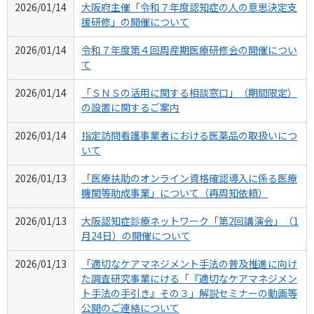
2026/01/14
大阪府主催「令和７年度認知症の人の意思決定支
援研修」の開催について
2026/01/14
令和７年度第４回周産期医療研修会の開催につい
て
2026/01/14
「ＳＮＳの活用に関する相談窓口」（期間限定）
の設置に関するご案内
2026/01/14
指定訪問看護事業者における医薬品の取扱いにつ
いて
2026/01/13
「医療扶助のオンライン資格確認導入に係る医療
機関等助成事業」について（再周知依頼）
2026/01/13
大阪認知症診療ネットワーク「第2回講演会」（1
月24日）の開催について
2026/01/13
「適切なケアマネジメント手法の普及推進に向け
た調査研究事業にける「『適切なケアマネジメン
ト手法の手引き』その３」解説セミナーの動画等
公開のご連絡について