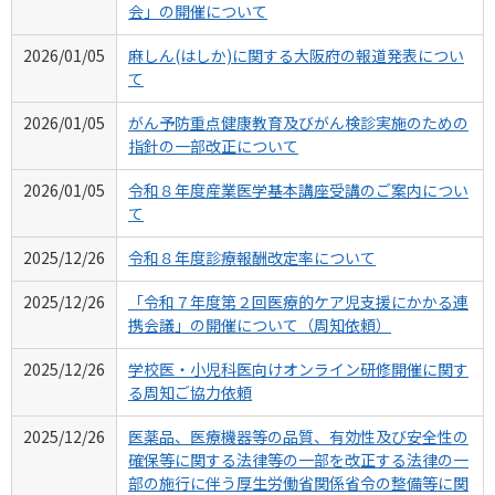
会」の開催について
2026/01/05
麻しん(はしか)に関する大阪府の報道発表につい
て
2026/01/05
がん予防重点健康教育及びがん検診実施のための
指針の一部改正について
2026/01/05
令和８年度産業医学基本講座受講のご案内につい
て
2025/12/26
令和８年度診療報酬改定率について
2025/12/26
「令和７年度第２回医療的ケア児支援にかかる連
携会議」の開催について（周知依頼）
2025/12/26
学校医・小児科医向けオンライン研修開催に関す
る周知ご協力依頼
2025/12/26
医薬品、医療機器等の品質、有効性及び安全性の
確保等に関する法律等の一部を改正する法律の一
部の施行に伴う厚生労働省関係省令の整備等に関