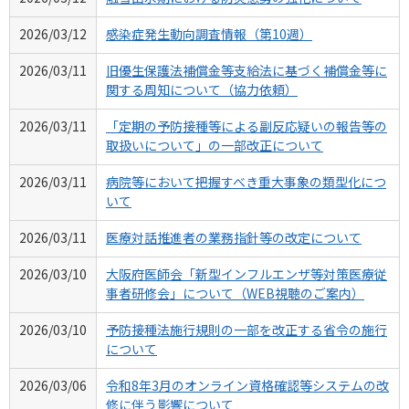
2026/03/12
感染症発生動向調査情報（第10週）
2026/03/11
旧優生保護法補償金等支給法に基づく補償金等に
関する周知について（協力依頼）
2026/03/11
「定期の予防接種等による副反応疑いの報告等の
取扱いについて」の一部改正について
2026/03/11
病院等において把握すべき重大事象の類型化につ
いて
2026/03/11
医療対話推進者の業務指針等の改定について
2026/03/10
大阪府医師会「新型インフルエンザ等対策医療従
事者研修会」について（WEB視聴のご案内）
2026/03/10
予防接種法施行規則の一部を改正する省令の施行
について
2026/03/06
令和8年3月のオンライン資格確認等システムの改
修に伴う影響について