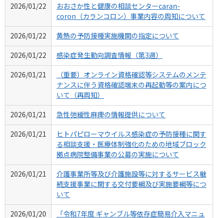
2026/01/22
おおさか性と健康の相談センターcaran-
coron（カランコロン）事業内容の周知について
2026/01/22
黄熱の予防接種実施機関の指定について
2026/01/22
感染症発生動向調査情報（第3週）
2026/01/21
（重要）オンライン資格確認等システムのメンテ
ナンスに伴う資格確認端末の再起動等の案内につ
いて（再周知）
2026/01/21
急性弛緩性麻痺の情報提供について
2026/01/21
ヒトパピローマウイルス感染症の予防接種に関す
る相談支援・医療体制強化のための地域ブロック
拠点病院整備事業の公募の実施について
2026/01/21
介護事業所等及び介護施設等に対するサービス継
続支援事業に関する交付要綱及び実施要綱等につ
いて
2026/01/20
「令和7年度 ギャンブル等依存症簡易介入マニュ