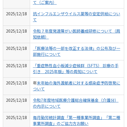
て（ご案内）
2025/12/18
抗インフルエンザウイルス薬等の安定供給につい
て
2025/12/18
令和７年度発達障がい医師養成研修について（周
知依頼）
2025/12/18
「医療法等の⼀部を改正する法律」の公布及び⼀
部施⾏について
2025/12/18
「重症熱性血小板減少症候群（SFTS） 診療の手
引き 2025年版」等の周知について
2025/12/18
年
末年始の海外渡航者に対する感染症予防啓発に
ついて
2025/12/18
令和7年度地域医療介護総合確保基金（介護分）
の内示について
2025/12/18
毎月勤労統計調査「第一種事業所調査」「第二種
事業所調査」のご協力方お願い