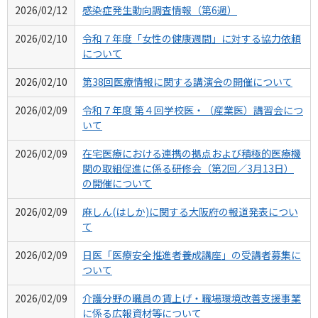
2026/02/12
感染症発生動向調査情報（第6週）
2026/02/10
令和７年度「女性の健康週間」に対する協力依頼
について
2026/02/10
第38回医療情報に関する講演会の開催について
2026/02/09
令和７年度 第４回学校医・（産業医）講習会につ
いて
2026/02/09
在宅医療における連携の拠点および積極的医療機
関の取組促進に係る研修会（第2回／3月13日）
の開催について
2026/02/09
麻しん(はしか)に関する大阪府の報道発表につい
て
2026/02/09
日医「医療安全推進者養成講座」の受講者募集に
ついて
2026/02/09
介護分野の職員の賃上げ・職場環境改善支援事業
に係る広報資材等について