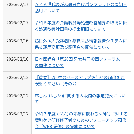
2026/02/17
ＡＹＡ世代のがん患者向けパンフレットの周知・
活用について
2026/02/17
令和８年度の介護職員等処遇改善加算の取得に係
る処遇改善計画書の提出期限について
2026/02/16
訪日外国人受診者医療費未払情報報告システムに
係る運用変更及び説明会の開催について
2026/02/16
日本医師会「第20回 男女共同参画フォーラム」
の開催について
2026/02/12
【重要】2月中のベースアップ評価料の届出をご
検討ください（その2）
2026/02/12
麻しん(はしか)に関する大阪府の報道発表につい
て
2026/02/12
令和７年度 がん等の診療に携わる医師等に対する
緩和ケア研修修了者のためのフォローアップ研修
会（WEB 研修）の実施について