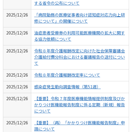
する省令の公布について
2025/12/26
「病院勤務の医療従事者向け認知症対応力向上研
修について」の開催について
2025/12/26
油症患者受療券の利用可能医療機関の拡大に関す
る協力依頼について
2025/12/26
令和８年度介護報酬改定に向けた社会保障審議会
介護給付費分科会における審議報告の送付につい
て
2025/12/26
令和８年度介護報酬改定率について
2025/12/26
感染症発生動向調査情報（第51週）
2025/12/26
【重要】令和７年度医療機能情報提供制度及びか
かりつけ医機能報告制度に係る定期（新規）報告
について
2025/12/26
【重要】（再）「かかりつけ医機能報告制度」申
請について