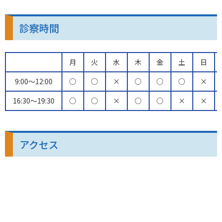
診察時間
月
火
水
木
金
土
日
9:00〜12:00
○
○
×
○
○
○
×
16:30〜19:30
○
○
×
○
○
×
×
アクセス