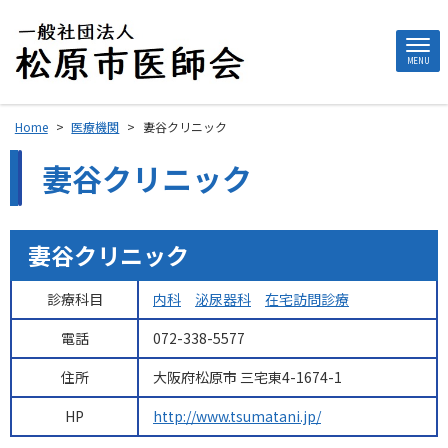
MENU
Home
>
医療機関
>
妻谷クリニック
妻谷クリニック
妻谷クリニック
診療科目
内科
泌尿器科
在宅訪問診療
電話
072-338-5577
住所
大阪府松原市 三宅東4-1674-1
HP
http://www.tsumatani.jp/