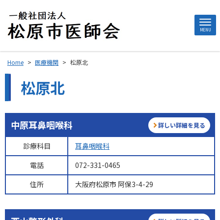
MENU
Home
>
医療機関
>
松原北
松原北
中原耳鼻咽喉科
詳しい詳細を見る
診療科目
耳鼻咽喉科
電話
072-331-0465
住所
大阪府松原市 阿保3-4-29